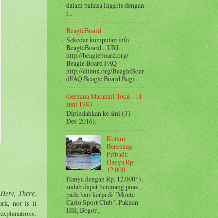
dalam bahasa Inggris dengan
i...
BeagleBoard
Sekedar kumpulan info
BeagleBoard... URL:
http://beagleboard.org/
Beagle Board FAQ
http://elinux.org/BeagleBoar
dFAQ Beagle Board Begi...
Gerhana Matahari Total - 11
Juni 1983
Dipindahkan ke sini (31-
Des-2016).
Kolam
Berenang
Pribadi:
Hanya Rp.
12.000
Hanya dengan Rp. 12.000*),
sudah dapat berenang puas
 Here, There,
pada hari kerja di "Monte
Carlo Sport Club", Pakuan
rk, nor is it
Hill, Bogor...
 explanations.