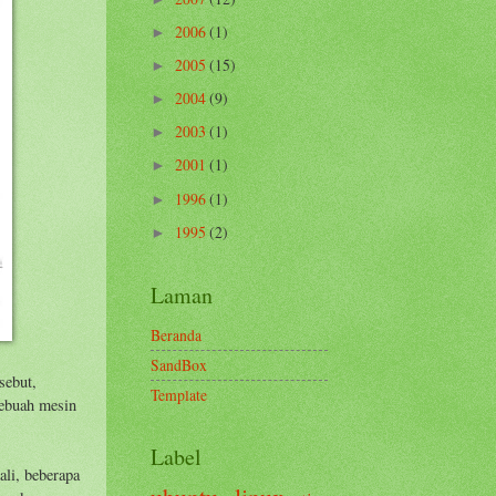
2006
(1)
►
2005
(15)
►
2004
(9)
►
2003
(1)
►
2001
(1)
►
1996
(1)
►
1995
(2)
►
Laman
Beranda
SandBox
sebut,
Template
sebuah mesin
Label
ali, beberapa