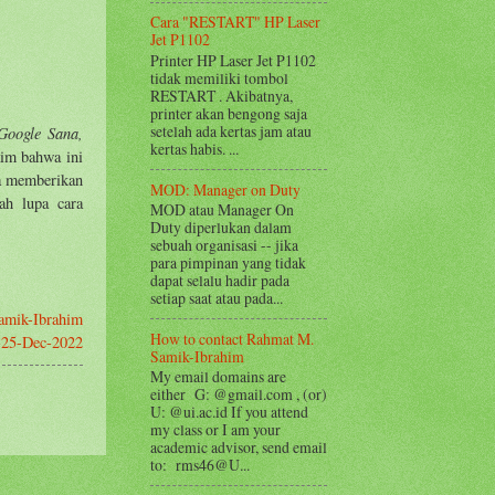
Cara "RESTART" HP Laser
Jet P1102
Printer HP Laser Jet P1102
tidak memiliki tombol
RESTART . Akibatnya,
printer akan bengong saja
setelah ada kertas jam atau
Google Sana,
kertas habis. ...
aim bahwa ini
ya memberikan
MOD: Manager on Duty
ah lupa cara
MOD atau Manager On
Duty diperlukan dalam
sebuah organisasi -- jika
para pimpinan yang tidak
dapat selalu hadir pada
setiap saat atau pada...
amik-Ibrahim
How to contact Rahmat M.
3--25-Dec-2022
Samik-Ibrahim
My email domains are
either G: @gmail.com , (or)
U: @ui.ac.id If you attend
my class or I am your
academic advisor, send email
to: rms46@U...