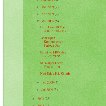
Mei 2009
(2)
►
Apr 2009
(2)
►
Mar 2009
(5)
▼
Earth Hour 28 Mar
2009 20:30-21:30
Jadul Ujian
Komprehensip
Perioda Dua
Partai no 140/ caleg
no 22: YES!
SU (Super User):
Tradisi Illini
Nasi Uduk Pak Khotib
Feb 2009
(4)
►
Jan 2009
(5)
►
2008
(28)
►
2007
(12)
►