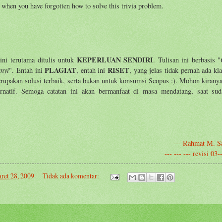
e when you have forgotten how to solve this trivia problem.
KEPERLUAN SENDIRI
ni terutama ditulis untuk
. Tulisan ini berbasis "
anyi
PLAGIAT
RISET
". Entah ini
, entah ini
, yang jelas tidak pernah ada kl
merupakan solusi terbaik, serta bukan untuk konsumsi Scopus :). Mohon kiran
ternatif. Semoga catatan ini akan bermanfaat di masa mendatang, saat sud
--- Rahmat M. S
--- --- --- revisi 0
ret 28, 2009
Tidak ada komentar: