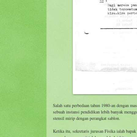
Salah satu perbedaan tahun 1980-an dengan masa
sebuah instansi pendidikan lebih banyak menggu
stensil mirip dengan perangkat sablon.
Ketika itu, sekretaris jurusan Fisika ialah bap