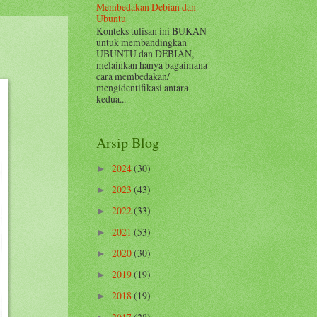
Membedakan Debian dan
Ubuntu
Konteks tulisan ini BUKAN
untuk membandingkan
UBUNTU dan DEBIAN,
melainkan hanya bagaimana
cara membedakan/
mengidentifikasi antara
kedua...
Arsip Blog
2024
(30)
►
2023
(43)
►
2022
(33)
►
2021
(53)
►
2020
(30)
►
2019
(19)
►
2018
(19)
►