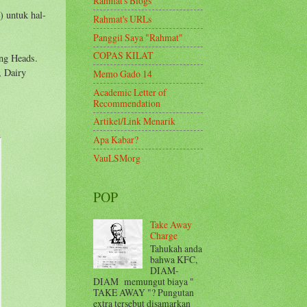
Rahmat's Blogs
) untuk hal-
Rahmat's URLs
Panggil Saya "Rahmat"
COPAS KILAT
ng Heads.
, Dairy
Memo Gado 14
Academic Letter of
Recommendation
Artikel/Link Menarik
Apa Kabar?
VauLSMorg
POP
Take Away
Charge
Tahukah anda
bahwa KFC,
DIAM-
DIAM memungut biaya "
TAKE AWAY "? Pungutan
extra tersebut disamarkan