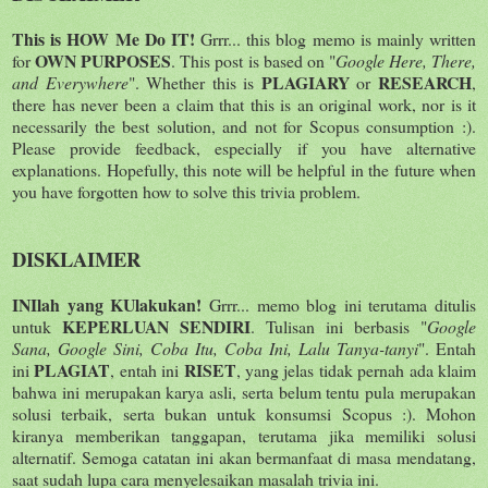
This is HOW Me Do IT!
Grrr... this blog memo is mainly written
OWN PURPOSES
for
. This post is based on "
Google Here, There,
PLAGIARY
RESEARCH
and Everywhere
". Whether this is
or
,
there has never been a claim that this is an original work, nor is it
necessarily the best solution, and not for Scopus consumption :).
Please provide feedback, especially if you have alternative
explanations. Hopefully, this note will be helpful in the future when
you have forgotten how to solve this trivia problem.
DISKLAIMER
INIlah yang KUlakukan!
Grrr... memo blog ini terutama ditulis
KEPERLUAN SENDIRI
untuk
. Tulisan ini berbasis "
Google
Sana, Google Sini, Coba Itu, Coba Ini, Lalu Tanya-tanyi
". Entah
PLAGIAT
RISET
ini
, entah ini
, yang jelas tidak pernah ada klaim
bahwa ini merupakan karya asli, serta belum tentu pula merupakan
solusi terbaik, serta bukan untuk konsumsi Scopus :). Mohon
kiranya memberikan tanggapan, terutama jika memiliki solusi
alternatif. Semoga catatan ini akan bermanfaat di masa mendatang,
saat sudah lupa cara menyelesaikan masalah trivia ini.