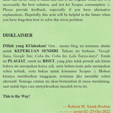
necessarily the best solution, and not for Scopus consumption :).
Please provide feedback, especially if you have alternative
explanations. Hopefully, this note will be helpful in the future when
you have forgotten how to solve this trivia problem.
DISKLAIMER
INIlah yang KUlakukan!
Grrr... memo blog ini terutama ditulis
KEPERLUAN SENDIRI
untuk
. Tulisan ini berbasis "
Google
Sana, Google Sini, Coba Itu, Coba Ini, Lalu Tanya-tanyi
". Entah
PLAGIAT
RISET
ini
, entah ini
, yang jelas tidak pernah ada klaim
bahwa ini merupakan karya asli, serta belum tentu pula merupakan
solusi terbaik, serta bukan untuk konsumsi Scopus :). Mohon
kiranya memberikan tanggapan, terutama jika memiliki solusi
alternatif. Semoga catatan ini akan bermanfaat di masa mendatang,
saat sudah lupa cara menyelesaikan masalah trivia ini.
This is the Way!
--- Rahmat M. Samik-Ibrahim
--- --- --- revisi 02--25-Oct-2022