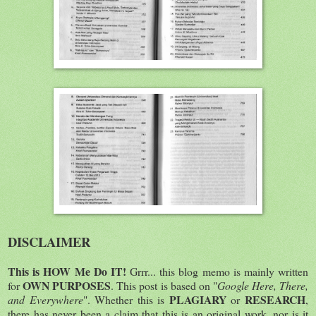
DISCLAIMER
This is HOW Me Do IT!
Grrr... this blog memo is mainly written
OWN PURPOSES
for
. This post is based on "
Google Here, There,
PLAGIARY
RESEARCH
and Everywhere
". Whether this is
or
,
there has never been a claim that this is an original work, nor is it