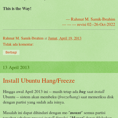
This is the Way!
--- Rahmat M. Samik-Ibrahim
--- --- --- revisi 02--26-Oct-2022
Rahmat M. Samik-Ibrahim
at
Jumat, April 19, 2013
Tidak ada komentar:
Berbagi
13 April 2013
Install Ubuntu Hang/Freeze
Hingga awal April 2013 ini -- masih tetap ada
bug
saat
install
Ubuntu -- sistem akan membeku (
freeze/hang
) saat memeriksa disk
dengan partisi yang sudah ada isinya.
Masalah ini dapat dihindari dengan me-"
mount
" semua partisi
tersebut sebelum prosesi
install
dimulai. "
Mount
" dapat dilakukan