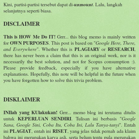
Kini, partisi-partisi tersebut dapat di-
unmount
. Lalu, langkah
selanjutnya seperti biasa.
DISCLAIMER
This is HOW Me Do IT!
Grrr... this blog memo is mainly written
OWN PURPOSES
for
. This post is based on "
Google Here, There,
PLAGIARY
RESEARCH
and Everywhere
". Whether this is
or
,
there has never been a claim that this is an original work, nor is it
necessarily the best solution, and not for Scopus consumption :).
Please provide feedback, especially if you have alternative
explanations. Hopefully, this note will be helpful in the future when
you have forgotten how to solve this trivia problem.
DISKLAIMER
INIlah yang KUlakukan!
Grrr... memo blog ini terutama ditulis
KEPERLUAN SENDIRI
untuk
. Tulisan ini berbasis "
Google
Sana, Google Sini, Coba Itu, Coba Ini, Lalu Tanya-tanyi
". Entah
PLAGIAT
RISET
ini
, entah ini
, yang jelas tidak pernah ada klaim
bahwa ini merupakan karya asli, serta belum tentu pula merupakan