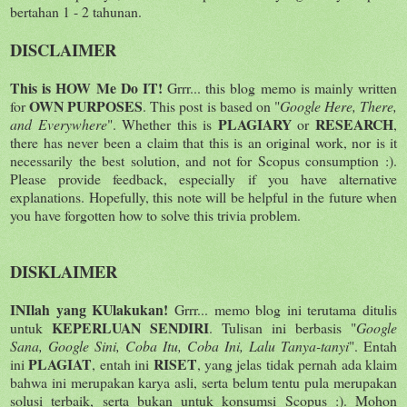
bertahan 1 - 2 tahunan.
DISCLAIMER
This is HOW Me Do IT!
Grrr... this blog memo is mainly written
OWN PURPOSES
for
. This post is based on "
Google Here, There,
PLAGIARY
RESEARCH
and Everywhere
". Whether this is
or
,
there has never been a claim that this is an original work, nor is it
necessarily the best solution, and not for Scopus consumption :).
Please provide feedback, especially if you have alternative
explanations. Hopefully, this note will be helpful in the future when
you have forgotten how to solve this trivia problem.
DISKLAIMER
INIlah yang KUlakukan!
Grrr... memo blog ini terutama ditulis
KEPERLUAN SENDIRI
untuk
. Tulisan ini berbasis "
Google
Sana, Google Sini, Coba Itu, Coba Ini, Lalu Tanya-tanyi
". Entah
PLAGIAT
RISET
ini
, entah ini
, yang jelas tidak pernah ada klaim
bahwa ini merupakan karya asli, serta belum tentu pula merupakan
solusi terbaik, serta bukan untuk konsumsi Scopus :). Mohon