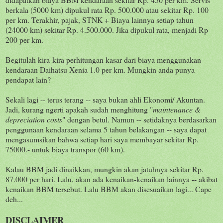
berkala (5000 km) dipukul rata Rp. 500.000 atau sekitar Rp. 100
per km. Terakhir, pajak, STNK + Biaya lainnya setiap tahun
(24000 km) sekitar Rp. 4.500.000. Jika dipukul rata, menjadi Rp
200 per km.
Begitulah kira-kira perhitungan kasar dari biaya menggunakan
kendaraan Daihatsu Xenia 1.0 per km. Mungkin anda punya
pendapat lain?
Sekali lagi -- terus terang -- saya bukan ahli Ekonomi/ Akuntan.
Jadi, kurang ngerti apakah sudah menghitung "
maintenance &
depreciation costs
" dengan betul. Namun -- setidaknya berdasarkan
penggunaan kendaraan selama 5 tahun belakangan -- saya dapat
mengasumsikan bahwa setiap hari saya membayar sekitar Rp.
75000.- untuk biaya transpor (60 km).
Kalau BBM jadi dinaikkan, mungkin akan jatuhnya sekitar Rp.
87.000 per hari. Lalu, akan ada kenaikan-kenaikan lainnya -- akibat
kenaikan BBM tersebut. Lalu BBM akan disesuaikan lagi... Cape
deh...
DISCLAIMER