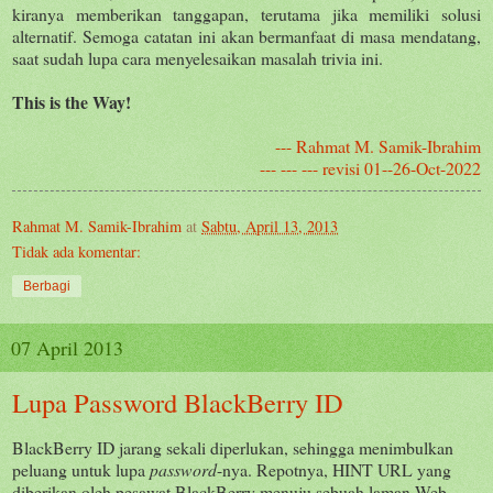
kiranya memberikan tanggapan, terutama jika memiliki solusi
alternatif. Semoga catatan ini akan bermanfaat di masa mendatang,
saat sudah lupa cara menyelesaikan masalah trivia ini.
This is the Way!
--- Rahmat M. Samik-Ibrahim
--- --- --- revisi 01--26-Oct-2022
Rahmat M. Samik-Ibrahim
at
Sabtu, April 13, 2013
Tidak ada komentar:
Berbagi
07 April 2013
Lupa Password BlackBerry ID
BlackBerry ID jarang sekali diperlukan, sehingga menimbulkan
peluang untuk lupa
password
-nya. Repotnya, HINT URL yang
diberikan oleh pesawat BlackBerry menuju sebuah laman Web