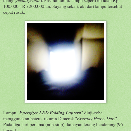
ulang (
rechargeable
). Pasaran untuk lampu seperti ini ialah Rp.
100.000 - Rp 200.000-an. Sayang sekali, aki dari lampu tersebut
cepat rusak.
Lampu "
Energizer LED Folding Lantern
" diuji-coba
menggunakan batere ukuran D merek "
Everady Heavy Duty
".
Pada tiga hari pertama (non-stop), lumayan terang benderang (96
lumen).