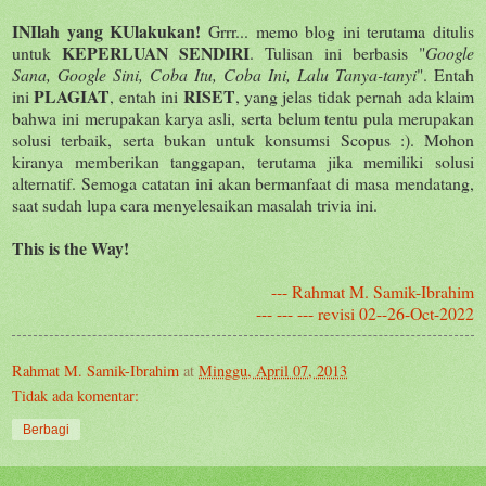
INIlah yang KUlakukan!
Grrr... memo blog ini terutama ditulis
KEPERLUAN SENDIRI
untuk
. Tulisan ini berbasis "
Google
Sana, Google Sini, Coba Itu, Coba Ini, Lalu Tanya-tanyi
". Entah
PLAGIAT
RISET
ini
, entah ini
, yang jelas tidak pernah ada klaim
bahwa ini merupakan karya asli, serta belum tentu pula merupakan
solusi terbaik, serta bukan untuk konsumsi Scopus :). Mohon
kiranya memberikan tanggapan, terutama jika memiliki solusi
alternatif. Semoga catatan ini akan bermanfaat di masa mendatang,
saat sudah lupa cara menyelesaikan masalah trivia ini.
This is the Way!
--- Rahmat M. Samik-Ibrahim
--- --- --- revisi 02--26-Oct-2022
Rahmat M. Samik-Ibrahim
at
Minggu, April 07, 2013
Tidak ada komentar:
Berbagi