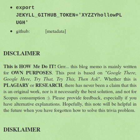
export
JEKYLL_GITHUB_TOKEN='XYZZYhollowPL
UGH'
github: [metadata]
DISCLAIMER
This is HOW Me Do IT!
Grrr... this blog memo is mainly written
OWN PURPOSES
for
. This post is based on "
Google There,
Google Here, Try That, Try This, Then Ask
". Whether this is
PLAGIARY
RESEARCH
or
, there has never been a claim that this
is an original work, nor is it necessarily the best solution, and not for
Scopus consumption :). Please provide feedback, especially if you
have alternative explanations. Hopefully, this note will be helpful in
the future when you have forgotten how to solve this trivia problem.
DISKLAIMER