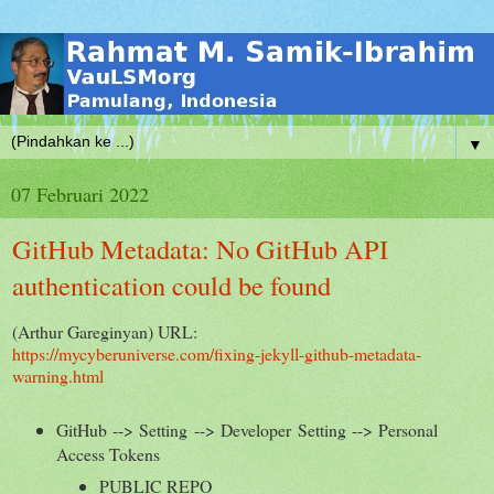
▼
07 Februari 2022
GitHub Metadata: No GitHub API
authentication could be found
(Arthur Gareginyan) URL:
https://mycyberuniverse.com/fixing-jekyll-github-metadata-
warning.html
GitHub --> Setting --> Developer Setting --> Personal
Access Tokens
PUBLIC REPO