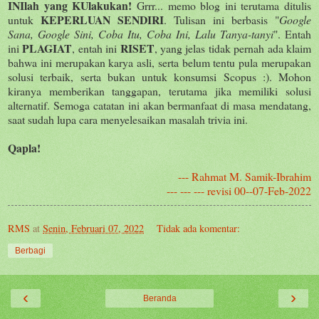
INIlah yang KUlakukan!
Grrr... memo blog ini terutama ditulis
KEPERLUAN SENDIRI
untuk
. Tulisan ini berbasis "
Google
Sana, Google Sini, Coba Itu, Coba Ini, Lalu Tanya-tanyi
". Entah
PLAGIAT
RISET
ini
, entah ini
, yang jelas tidak pernah ada klaim
bahwa ini merupakan karya asli, serta belum tentu pula merupakan
solusi terbaik, serta bukan untuk konsumsi Scopus :). Mohon
kiranya memberikan tanggapan, terutama jika memiliki solusi
alternatif. Semoga catatan ini akan bermanfaat di masa mendatang,
saat sudah lupa cara menyelesaikan masalah trivia ini.
Qapla!
--- Rahmat M. Samik-Ibrahim
--- --- --- revisi 00--07-Feb-2022
RMS
at
Senin, Februari 07, 2022
Tidak ada komentar:
Berbagi
‹
›
Beranda