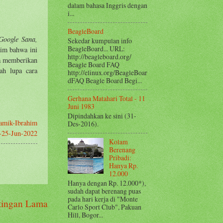
dalam bahasa Inggris dengan
i...
BeagleBoard
Google Sana,
Sekedar kumpulan info
BeagleBoard... URL:
aim bahwa ini
http://beagleboard.org/
ya memberikan
Beagle Board FAQ
ah lupa cara
http://elinux.org/BeagleBoar
dFAQ Beagle Board Begi...
Gerhana Matahari Total - 11
Juni 1983
Dipindahkan ke sini (31-
amik-Ibrahim
Des-2016).
1--25-Jun-2022
Kolam
Berenang
Pribadi:
Hanya Rp.
12.000
Hanya dengan Rp. 12.000*),
sudah dapat berenang puas
pada hari kerja di "Monte
tingan Lama
Carlo Sport Club", Pakuan
Hill, Bogor...