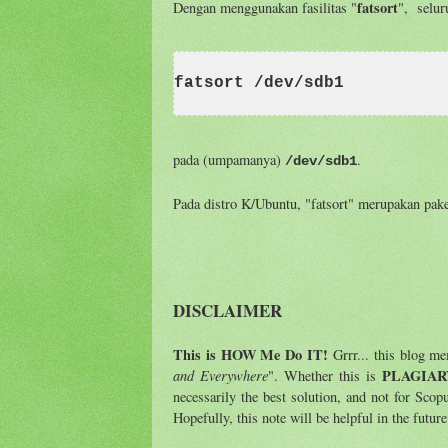
fatsort
Dengan menggunakan fasilitas "
", selur
fatsort /dev/sdb1
pada (umpamanya)
.
/dev/sdb1
Pada distro K/Ubuntu, "fatsort" merupakan pake
DISCLAIMER
This is HOW Me Do IT!
Grrr... this blog m
and Everywhere
PLAGIAR
". Whether this is
necessarily the best solution, and not for Scop
Hopefully, this note will be helpful in the futur