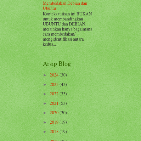
Membedakan Debian dan
Ubuntu
Konteks tulisan ini BUKAN
untuk membandingkan
UBUNTU dan DEBIAN,
melainkan hanya bagaimana
cara membedakan/
mengidentifikasi antara
kedua...
Arsip Blog
2024
(30)
►
2023
(43)
►
2022
(33)
►
2021
(53)
►
2020
(30)
►
2019
(19)
►
2018
(19)
►