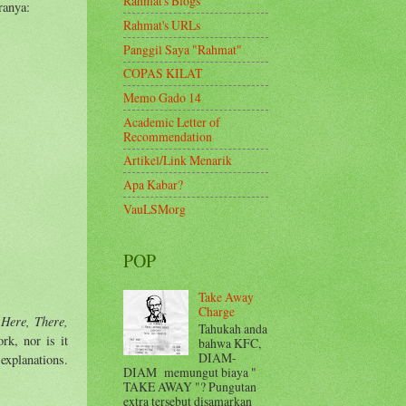
Rahmat's Blogs
ranya:
Rahmat's URLs
Panggil Saya "Rahmat"
COPAS KILAT
Memo Gado 14
Academic Letter of
Recommendation
Artikel/Link Menarik
Apa Kabar?
VauLSMorg
POP
Take Away
Charge
 Here, There,
Tahukah anda
rk, nor is it
bahwa KFC,
DIAM-
 explanations.
DIAM memungut biaya "
TAKE AWAY "? Pungutan
extra tersebut disamarkan