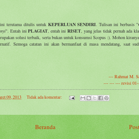
KEPERLUAN SENDIRI
ni terutama ditulis untuk
. Tulisan ini berbasis "
anyi
PLAGIAT
RISET
". Entah ini
, entah ini
, yang jelas tidak pernah ada kl
merupakan solusi terbaik, serta bukan untuk konsumsi Scopus :). Mohon kiran
ternatif. Semoga catatan ini akan bermanfaat di masa mendatang, saat sud
--- Rahmat M. S
--- --- --- revisi 0
ret 09, 2013
Tidak ada komentar:
Beranda
Pos