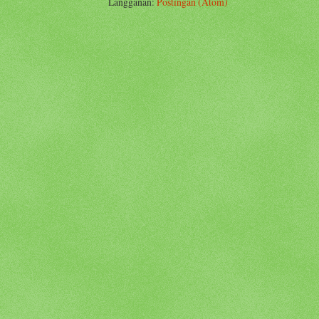
Langganan:
Postingan (Atom)