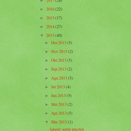
2017
(28)
►
2016
(22)
►
2015
(17)
►
2014
(27)
►
2013
(40)
▼
Des 2013
(5)
►
Nov 2013
(2)
►
Okt 2013
(5)
►
Sep 2013
(2)
►
Agu 2013
(5)
►
Jul 2013
(4)
►
Jun 2013
(5)
►
Mei 2013
(2)
►
Apr 2013
(5)
►
Mar 2013
(1)
▼
fatsort: sortir playlist