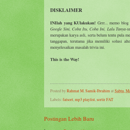
DISKLAIMER
INIlah yang KUlakukan!
Grrr... memo blog i
Google Sini, Coba Itu, Coba Ini, Lalu Tanya-t
merupakan karya asli, serta belum tentu pula 
tanggapan, terutama jika memiliki solusi al
menyelesaikan masalah trivia ini.
This is the Way!
Posted by
Rahmat M. Samik-Ibrahim
at
Sabtu, Ma
Labels:
fatsort
,
mp3 playlist
,
sortir FAT
Postingan Lebih Baru