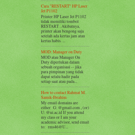
Cara "RESTART" HP Laser
Jet P1102
Printer HP Laser Jet P1102
tidak memiliki tombol
RESTART . Akibatnya,
printer akan bengong saja
setelah ada kertas jam atau
kertas habis. ...
MOD: Manager on Duty
MOD atau Manager On
Duty diperlukan dalam
sebuah organisasi -- jika
para pimpinan yang tidak
dapat selalu hadir pada
setiap saat atau pada...
How to contact Rahmat M.
Samik-Ibrahim
My email domains are
either G: @gmail.com , (or)
U: @ui.ac.id If you attend
my class or I am your
academic advisor, send email
to: rms46@U...