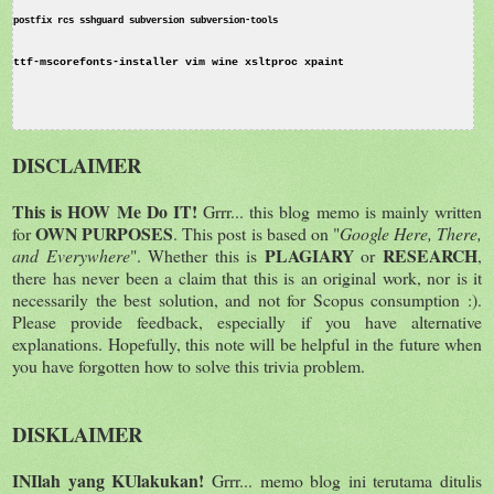
postfix rcs sshguard subversion subversion-tools 
ttf-mscorefonts-installer vim wine xsltproc xpaint
DISCLAIMER
This is HOW Me Do IT!
Grrr... this blog memo is mainly written
OWN PURPOSES
for
. This post is based on "
Google Here, There,
PLAGIARY
RESEARCH
and Everywhere
". Whether this is
or
,
there has never been a claim that this is an original work, nor is it
necessarily the best solution, and not for Scopus consumption :).
Please provide feedback, especially if you have alternative
explanations. Hopefully, this note will be helpful in the future when
you have forgotten how to solve this trivia problem.
DISKLAIMER
INIlah yang KUlakukan!
Grrr... memo blog ini terutama ditulis