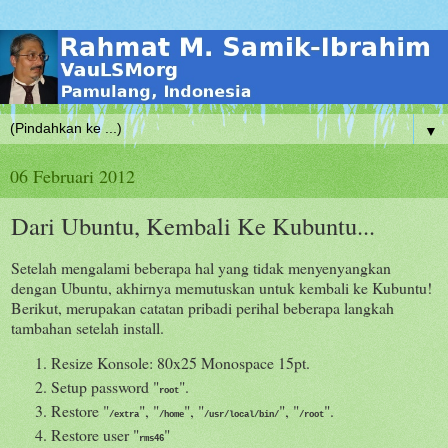
▼
06 Februari 2012
Dari Ubuntu, Kembali Ke Kubuntu...
Setelah mengalami beberapa hal yang tidak menyenyangkan
dengan Ubuntu, akhirnya memutuskan untuk kembali ke Kubuntu!
Berikut, merupakan catatan pribadi perihal beberapa langkah
tambahan setelah install.
Resize Konsole: 80x25 Monospace 15pt.
Setup password "
".
root
Restore "
", "
", "
", "
".
/extra
/home
/usr/local/bin/
/root
Restore user "
"
rms46