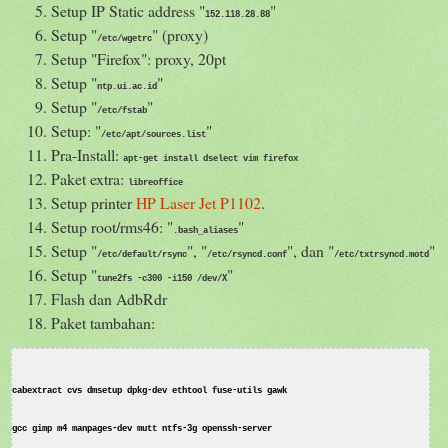
Setup IP Static address "
"
152.118.28.88
Setup "
" (proxy)
/etc/wgetrc
Setup "Firefox": proxy, 20pt
Setup "
"
ntp.ui.ac.id
Setup "
"
/etc/fstab
Setup: "
"
/etc/apt/sources.list
Pra-Install:
apt-get install dselect vim firefox
Paket extra:
libreoffice
Setup printer
HP Laser Jet P1102
.
Setup root/rms46: "
"
.bash_aliases
Setup "
", "
", dan "
"
/etc/default/rsync
/etc/rsyncd.conf
/etc/txtrsyncd.motd
Setup "
"
tune2fs -c300 -i150 /dev/X
Flash dan AdbRdr
Paket tambahan:
cabextract cvs dmsetup dpkg-dev ethtool fuse-utils gawk 
gcc gimp m4 manpages-dev mutt ntfs-3g openssh-server 