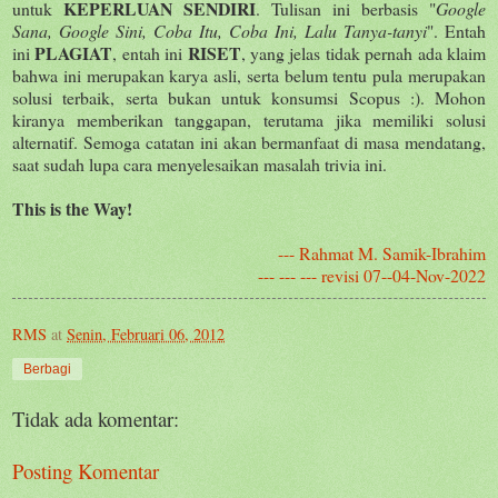
KEPERLUAN SENDIRI
untuk
. Tulisan ini berbasis "
Google
Sana, Google Sini, Coba Itu, Coba Ini, Lalu Tanya-tanyi
". Entah
PLAGIAT
RISET
ini
, entah ini
, yang jelas tidak pernah ada klaim
bahwa ini merupakan karya asli, serta belum tentu pula merupakan
solusi terbaik, serta bukan untuk konsumsi Scopus :). Mohon
kiranya memberikan tanggapan, terutama jika memiliki solusi
alternatif. Semoga catatan ini akan bermanfaat di masa mendatang,
saat sudah lupa cara menyelesaikan masalah trivia ini.
This is the Way!
--- Rahmat M. Samik-Ibrahim
--- --- --- revisi 07--04-Nov-2022
RMS
at
Senin, Februari 06, 2012
Berbagi
Tidak ada komentar:
Posting Komentar