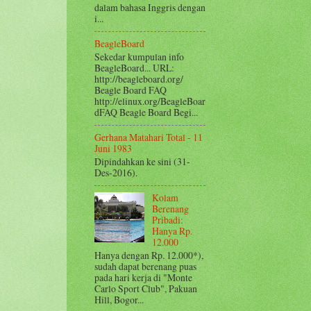
dalam bahasa Inggris dengan
i...
BeagleBoard
Sekedar kumpulan info
BeagleBoard... URL:
http://beagleboard.org/
Beagle Board FAQ
http://elinux.org/BeagleBoar
dFAQ Beagle Board Begi...
Gerhana Matahari Total - 11
Juni 1983
Dipindahkan ke sini (31-
Des-2016).
Kolam
Berenang
Pribadi:
Hanya Rp.
12.000
Hanya dengan Rp. 12.000*),
sudah dapat berenang puas
pada hari kerja di "Monte
Carlo Sport Club", Pakuan
Hill, Bogor...