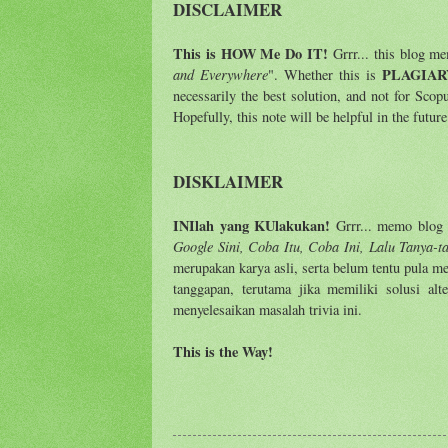
DISCLAIMER
This is HOW Me Do IT!
Grrr... this blog m
and Everywhere
PLAGIAR
". Whether this is
necessarily the best solution, and not for Scop
Hopefully, this note will be helpful in the futur
DISKLAIMER
INIlah yang KUlakukan!
Grrr... memo blog i
Google Sini, Coba Itu, Coba Ini, Lalu Tanya-t
merupakan karya asli, serta belum tentu pula 
tanggapan, terutama jika memiliki solusi al
menyelesaikan masalah trivia ini.
This is the Way!