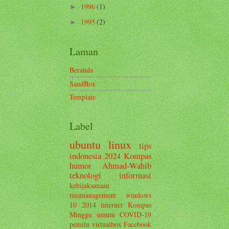
1996
(1)
►
1995
(2)
►
Laman
Beranda
SandBox
Template
Label
ubuntu
linux
tips
indonesia
2024
Kompas
humor
Ahmad-Wahib
teknologi informasi
kebijaksanaan
mismanagement
windows
10
2014
internet
Kompas
Minggu
umum
COVID-19
pemilu
virtualbox
Facebook