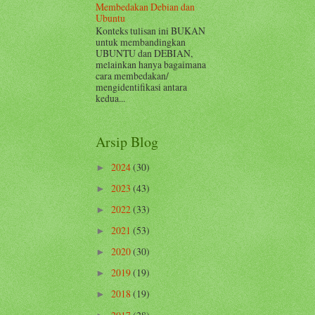
Membedakan Debian dan
Ubuntu
Konteks tulisan ini BUKAN
untuk membandingkan
UBUNTU dan DEBIAN,
melainkan hanya bagaimana
cara membedakan/
mengidentifikasi antara
kedua...
Arsip Blog
2024
(30)
►
2023
(43)
►
2022
(33)
►
2021
(53)
►
2020
(30)
►
2019
(19)
►
2018
(19)
►