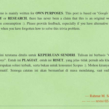
OWN PURPOSES
Google
emo is mainly written for
. This post is based on "
Y
RESEARCH
or
, there has never been a claim that this is an original wo
us consumption :). Please provide feedback, especially if you have alternative
e when you have forgotten how to solve this trivia problem.
KEPERLUAN SENDIRI
ni terutama ditulis untuk
. Tulisan ini berbasis "
anyi
PLAGIAT
RISET
". Entah ini
, entah ini
, yang jelas tidak pernah ada kl
merupakan solusi terbaik, serta bukan untuk konsumsi Scopus :). Mohon kiran
ternatif. Semoga catatan ini akan bermanfaat di masa mendatang, saat sud
--- Rahmat M. S
--- --- --- revisi 0