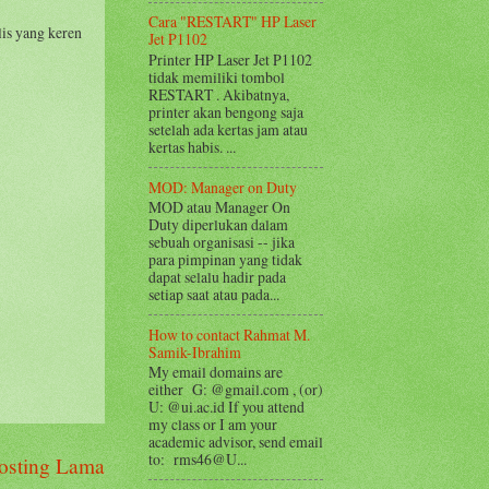
Cara "RESTART" HP Laser
lis yang keren
Jet P1102
Printer HP Laser Jet P1102
tidak memiliki tombol
RESTART . Akibatnya,
printer akan bengong saja
setelah ada kertas jam atau
kertas habis. ...
MOD: Manager on Duty
MOD atau Manager On
Duty diperlukan dalam
sebuah organisasi -- jika
para pimpinan yang tidak
dapat selalu hadir pada
setiap saat atau pada...
How to contact Rahmat M.
Samik-Ibrahim
My email domains are
either G: @gmail.com , (or)
U: @ui.ac.id If you attend
my class or I am your
academic advisor, send email
to: rms46@U...
osting Lama