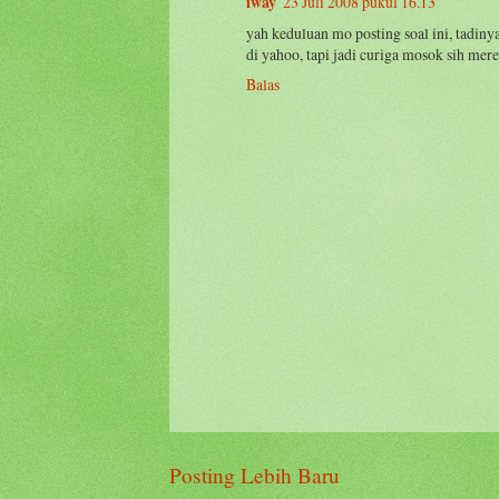
iway
23 Juli 2008 pukul 16.13
yah keduluan mo posting soal ini, tadin
di yahoo, tapi jadi curiga mosok sih mer
Balas
Posting Lebih Baru