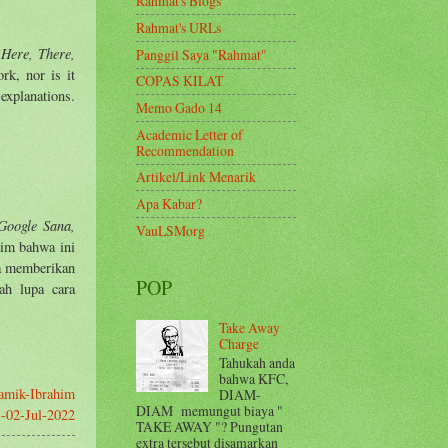
Rahmat's Blogs
Rahmat's URLs
 Here, There,
Panggil Saya "Rahmat"
rk, nor is it
COPAS KILAT
 explanations.
Memo Gado 14
Academic Letter of
Recommendation
Artikel/Link Menarik
Apa Kabar?
Google Sana,
VauLSMorg
aim bahwa ini
ya memberikan
POP
ah lupa cara
Take Away
Charge
Tahukah anda
bahwa KFC,
amik-Ibrahim
DIAM-
DIAM memungut biaya "
2--02-Jul-2022
TAKE AWAY "? Pungutan
extra tersebut disamarkan