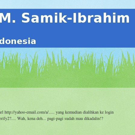
rl http://yahoo-email.com/a/..... yang kemudian dialihkan ke login
rify2?.... Wah, kena deh... pagi-pagi sudah mau dikadalin!?