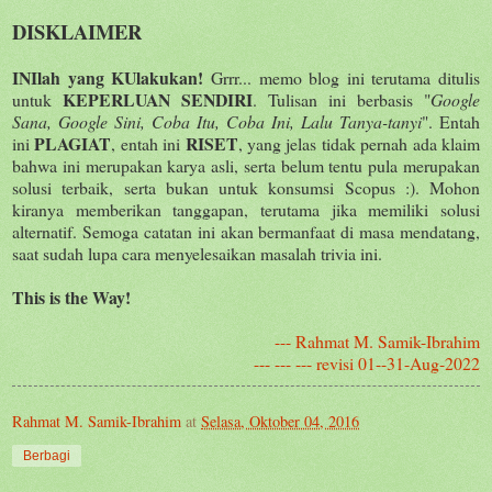
DISKLAIMER
INIlah yang KUlakukan!
Grrr... memo blog ini terutama ditulis
KEPERLUAN SENDIRI
untuk
. Tulisan ini berbasis "
Google
Sana, Google Sini, Coba Itu, Coba Ini, Lalu Tanya-tanyi
". Entah
PLAGIAT
RISET
ini
, entah ini
, yang jelas tidak pernah ada klaim
bahwa ini merupakan karya asli, serta belum tentu pula merupakan
solusi terbaik, serta bukan untuk konsumsi Scopus :). Mohon
kiranya memberikan tanggapan, terutama jika memiliki solusi
alternatif. Semoga catatan ini akan bermanfaat di masa mendatang,
saat sudah lupa cara menyelesaikan masalah trivia ini.
This is the Way!
--- Rahmat M. Samik-Ibrahim
--- --- --- revisi 01--31-Aug-2022
Rahmat M. Samik-Ibrahim
at
Selasa, Oktober 04, 2016
Berbagi