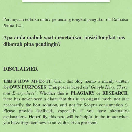
Pertanyaan terbuka untuk perancang tongkat pengukur oli Daihatsu
Xenia 1.0:
Apa anda mabuk saat menetapkan posisi tongkat pas
dibawah pipa pendingin?
DISCLAIMER
This is HOW Me Do IT!
Grrr... this blog memo is mainly written
OWN PURPOSES
for
. This post is based on "
Google Here, There,
PLAGIARY
RESEARCH
and Everywhere
". Whether this is
or
,
there has never been a claim that this is an original work, nor is it
necessarily the best solution, and not for Scopus consumption :).
Please provide feedback, especially if you have alternative
explanations. Hopefully, this note will be helpful in the future when
you have forgotten how to solve this trivia problem.