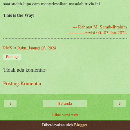
saat sudah lupa cara menyelesaikan masalah trivia ini.
This is the Way!
--- Rahmat M. Samik-Ibrahim
--- --- --- revisi 00--03-Jan-2024
RMS
at
Rabu, Januari 03, 2024
Berbagi
Tidak ada komentar:
Posting Komentar
‹
›
Beranda
Lihat versi web
Diberdayakan oleh
Blogger
.