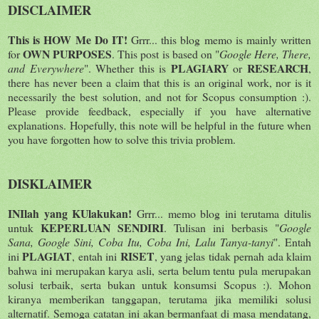
DISCLAIMER
This is HOW Me Do IT!
Grrr... this blog memo is mainly written
OWN PURPOSES
for
. This post is based on "
Google Here, There,
PLAGIARY
RESEARCH
and Everywhere
". Whether this is
or
,
there has never been a claim that this is an original work, nor is it
necessarily the best solution, and not for Scopus consumption :).
Please provide feedback, especially if you have alternative
explanations. Hopefully, this note will be helpful in the future when
you have forgotten how to solve this trivia problem.
DISKLAIMER
INIlah yang KUlakukan!
Grrr... memo blog ini terutama ditulis
KEPERLUAN SENDIRI
untuk
. Tulisan ini berbasis "
Google
Sana, Google Sini, Coba Itu, Coba Ini, Lalu Tanya-tanyi
". Entah
PLAGIAT
RISET
ini
, entah ini
, yang jelas tidak pernah ada klaim
bahwa ini merupakan karya asli, serta belum tentu pula merupakan
solusi terbaik, serta bukan untuk konsumsi Scopus :). Mohon
kiranya memberikan tanggapan, terutama jika memiliki solusi
alternatif. Semoga catatan ini akan bermanfaat di masa mendatang,